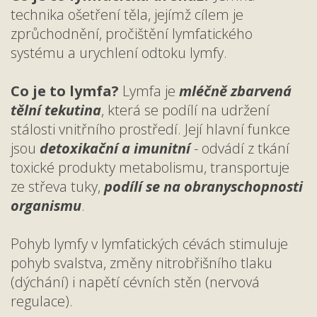
technika ošetření těla, jejímž cílem je
zprůchodnění, pročištění lymfatického
systému a urychlení odtoku lymfy.
Co je to lymfa?
Lymfa je
mléčně zbarvená
tělní tekutina
, která se podílí na udržení
stálosti vnitřního prostředí. Její hlavní funkce
jsou
detoxikační a imunitní
- odvádí z tkání
toxické produkty metabolismu, transportuje
ze střeva tuky,
podílí se na obranyschopnosti
organismu
.
Pohyb lymfy v lymfatických cévách stimuluje
pohyb svalstva, změny nitrobřišního tlaku
(dýchání) i napětí cévních stěn (nervová
regulace).