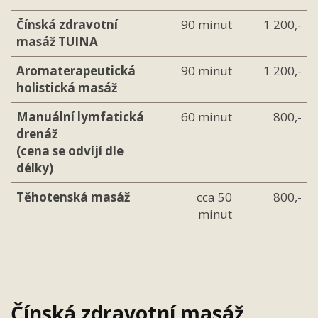
Čínská zdravotní
90 minut
1 200,-
masáž TUINA
Aromaterapeutická
90 minut
1 200,-
holistická masáž
Manuální lymfatická
60 minut
800,-
drenáž
(cena se odvíjí dle
délky)
Těhotenská masáž
cca 50
800,-
minut
Čínská zdravotní masáž