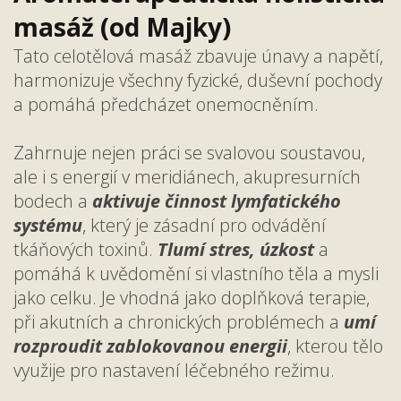
masáž (od Majky)
Tato celotělová masáž zbavuje únavy a napětí,
harmonizuje všechny fyzické, duševní pochody
a pomáhá předcházet onemocněním.
Zahrnuje nejen práci se svalovou soustavou,
ale i s energií v meridiánech, akupresurních
bodech a
aktivuje činnost lymfatického
systému
, který je zásadní pro odvádění
tkáňových toxinů.
Tlumí stres, úzkost
a
pomáhá k uvědomění si vlastního těla a mysli
jako celku. Je vhodná jako doplňková terapie,
při akutních a chronických problémech a
umí
rozproudit zablokovanou energii
, kterou tělo
využije pro nastavení léčebného režimu.