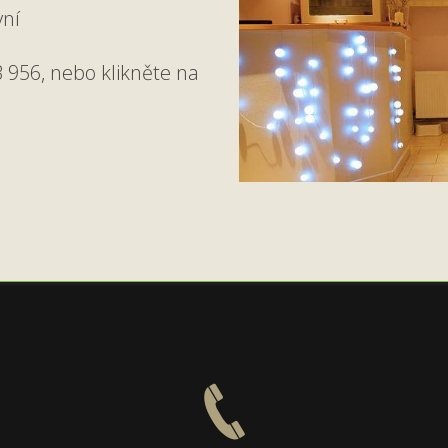
yní
 956, nebo klikněte na