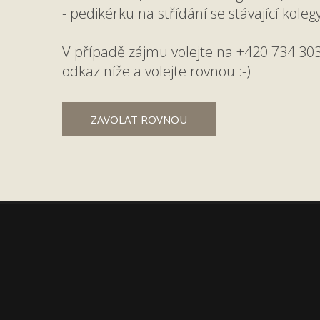
- pedikérku na střídání se stávající koleg
V případě zájmu volejte na +420 734 303
odkaz níže a volejte rovnou :-)
ZAVOLAT ROVNOU