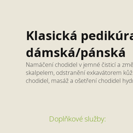
Klasická pedikúr
dámská/pánská
Namáčení chodidel v jemné čisticí a změk
skalpelem, odstranění exkavátorem kůžič
chodidel, masáž a ošetření chodidel h
Doplňkové služby: