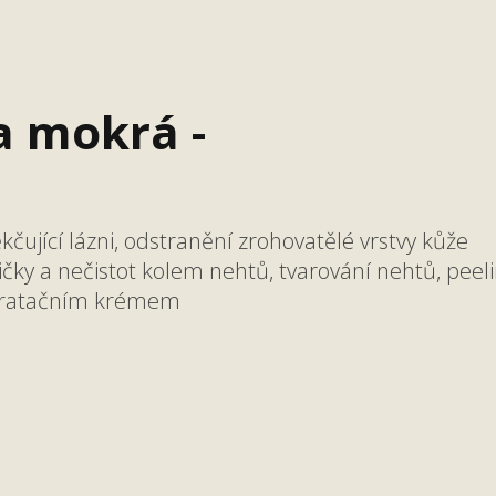
a mokrá -
čující lázni, odstranění zrohovatělé vrstvy kůže
ky a nečistot kolem nehtů, tvarování nehtů, peel
ydratačním krémem