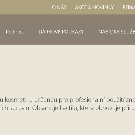
O NÁS
AKCE A NOVINKY
Přihl
Redirect
DÁRKOVÉ POUKAZY
NABÍDKA SLUŽE
kosmetiku určenou pro profesionální použití znač
h surovin. Obsahuje Lactilu, která obnovuje přiro